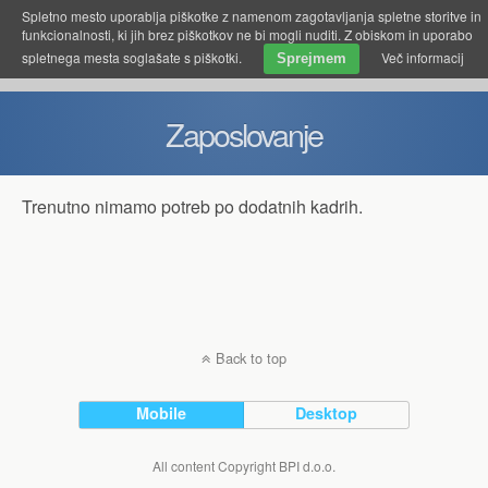
Spletno mesto uporablja piškotke z namenom zagotavljanja spletne storitve in
funkcionalnosti, ki jih brez piškotkov ne bi mogli nuditi. Z obiskom in uporabo
spletnega mesta soglašate s piškotki.
Več informacij
Sprejmem
Zaposlovanje
Trenutno nimamo potreb po dodatnih kadrih.
Back to top
Mobile
Desktop
All content Copyright BPI d.o.o.